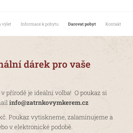
 výlet
Informace k pobytu
Darovat pobyt
Kontakt
nální dárek pro vaše
 přírodě je ideální volba! O poukaz si
mail
info@zatrnkovymkerem.cz
 kč. Poukaz vytiskneme, zalaminujeme a
bo v elektronické podobě.