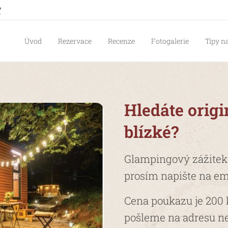
7
Úvod
Rezervace
Recenze
Fotogalerie
Tipy na
Hledáte origi
blízké?
Glampingový zážitek v
prosím napište na e
Cena poukazu je 200
pošleme na adresu ne